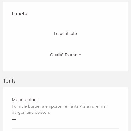
Offres de prestations
Labels
Labels
Le petit futé
Qualité Tourisme
Tarifs
Menu enfant
Formule burger à emporter. enfants -12 ans, le mini
burger, une boisson.
—