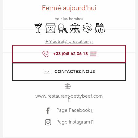
Fermé aujourd'hui
Voir les horaires
Bar / Buvette
Boutique
Jeux pour enfants / Espace jeux
Terrasse
Animaux acceptés
Banquet
+ 9 autre(s) prestation(s)
+33 (0)5 62 06 18
▒▒
CONTACTEZ-NOUS
www.restaurant-bettybeef.com
Page Facebook
Page Instagram