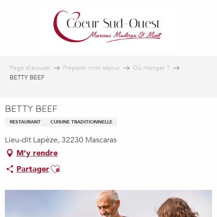
Aller
au
contenu
principal
Page d’accueil
Préparer mon séjour
Où manger ?
BETTY BEEF
BETTY BEEF
RESTAURANT
CUISINE TRADITIONNELLE
Lieu-dit Lapèze, 32230 Mascaras
M'y rendre
Ajouter aux favoris
Partager