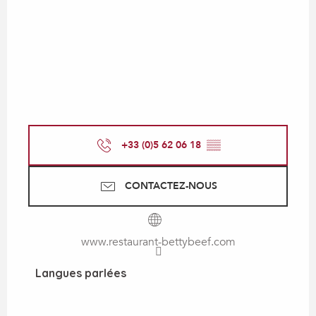
+33 (0)5 62 06 18
▒▒
CONTACTEZ-NOUS
www.restaurant-bettybeef.com
Langues parlées
Langues parlées