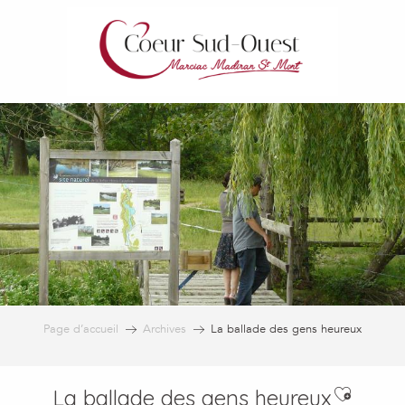
Aller
au
contenu
principal
Page d’accueil
Archives
La ballade des gens heureux
Ajouter
La ballade des gens heureux