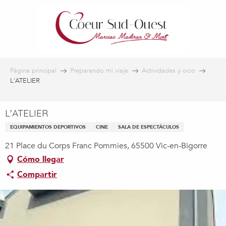
Aller
au
contenu
principal
Página principal
Preparando mi viaje
Actividades y ocio
L'ATELIER
L'ATELIER
EQUIPAMIENTOS DEPORTIVOS
CINE
SALA DE ESPECTÁCULOS
21 Place du Corps Franc Pommies, 65500 Vic-en-Bigorre
Cómo llegar
Compartir