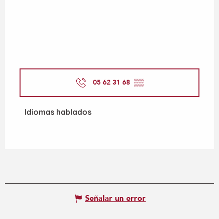
05 62 31 68
▒▒
Idiomas hablados
Idiomas hablados
Señalar un error