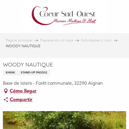
Aller
au
contenu
principal
Página principal
Preparando mi viaje
Actividades y ocio
WOODY NAUTIQUE
WOODY NAUTIQUE
KAYAK
STAND-UP PADDLE
Base de loisirs - Forêt communale, 32290 Aignan
Cómo llegar
Compartir