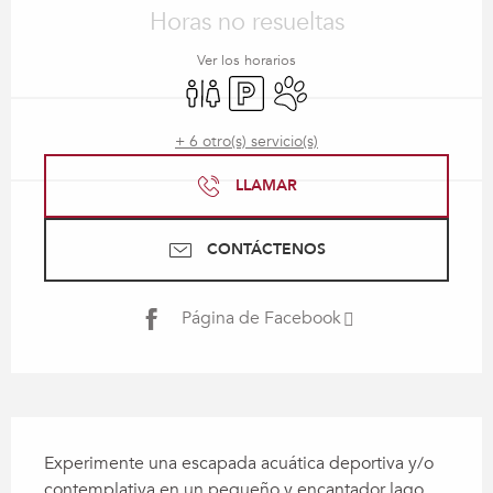
Horas no resueltas
Ver los horarios
Aseos
Aparcamiento
Se aceptan animales
+ 6 otro(s) servicio(s)
LLAMAR
CONTÁCTENOS
Página de Facebook
Descripción
Experimente una escapada acuática deportiva y/o 
contemplativa en un pequeño y encantador lago. 