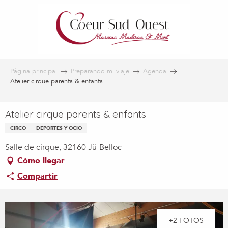
Aller
au
contenu
principal
Página principal
Preparando mi viaje
Agenda
Atelier cirque parents & enfants
Atelier cirque parents & enfants
CIRCO
DEPORTES Y OCIO
Salle de cirque, 32160 Jû-Belloc
Cómo llegar
Compartir
+2 FOTOS