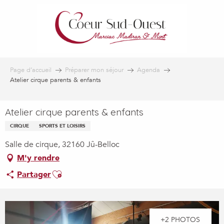
Aller
au
contenu
principal
Page d’accueil
Préparer mon séjour
Agenda
Atelier cirque parents & enfants
Atelier cirque parents & enfants
CIRQUE
SPORTS ET LOISIRS
Salle de cirque, 32160 Jû-Belloc
M'y rendre
Ajouter aux favoris
Partager
+2 PHOTOS