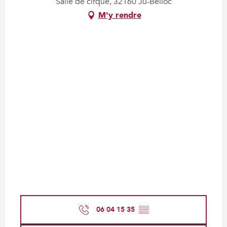
Salle de cirque, 32160 Jû-Belloc
M'y rendre
06 04 15 35
▒▒