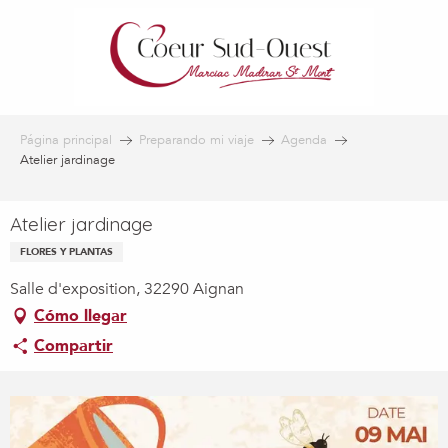
Aller
au
contenu
principal
Página principal
Preparando mi viaje
Agenda
Atelier jardinage
Atelier jardinage
FLORES Y PLANTAS
Salle d'exposition, 32290 Aignan
Cómo llegar
Compartir