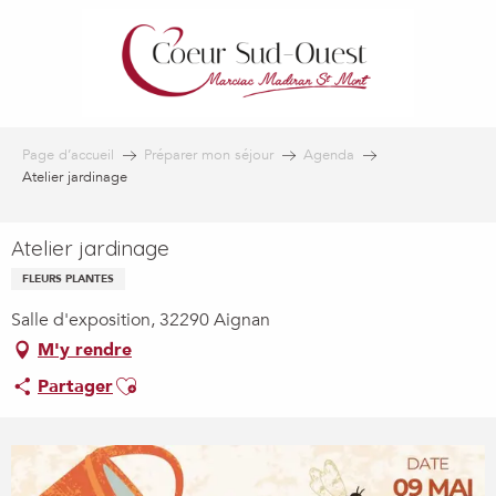
Aller
au
contenu
principal
Page d’accueil
Préparer mon séjour
Agenda
Atelier jardinage
Atelier jardinage
FLEURS PLANTES
Salle d'exposition, 32290 Aignan
M'y rendre
Ajouter aux favoris
Partager