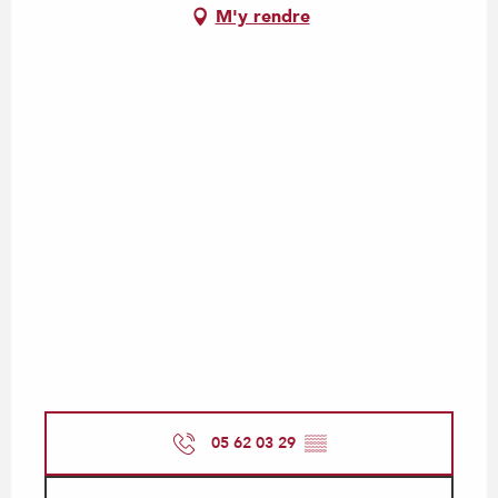
M'y rendre
05 62 03 29
▒▒