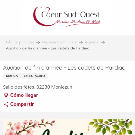
Aller
au
contenu
principal
Página principal
Preparando mi viaje
Agenda
Audition de fin d'année - Les cadets de Pardiac
Audition de fin d'année - Les cadets de Pardiac
MÚSICA
ESPECTÁCULO
Salle des fêtes, 32230 Monlezun
Cómo llegar
Compartir