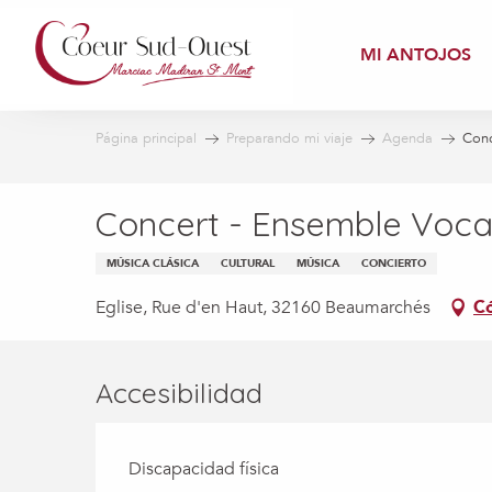
Aller
au
MI ANTOJOS
contenu
principal
Página principal
Preparando mi viaje
Agenda
Conc
Concert - Ensemble Voc
MÚSICA CLÁSICA
CULTURAL
MÚSICA
CONCIERTO
Eglise, Rue d'en Haut, 32160 Beaumarchés
Có
Accesibilidad
Discapacidad física