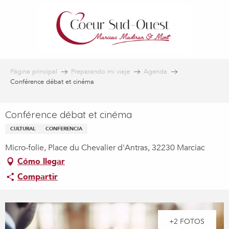
Aller
au
contenu
principal
Página principal
Preparando mi viaje
Agenda
Conférence débat et cinéma
Conférence débat et cinéma
CULTURAL
CONFERENCIA
Micro-folie, Place du Chevalier d'Antras, 32230 Marciac
Cómo llegar
Compartir
+2 FOTOS