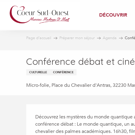
Aller
au
DÉCOUVRIR
contenu
principal
Page d’accueil
Préparer mon séjour
Agenda
Confé
Conférence débat et cin
CULTURELLE
CONFÉRENCE
Micro-folie, Place du Chevalier d'Antras, 32230 Ma
Description
Découvrez les mystères du monde quantique av
conférence débat : Le monde quantique, un autr
chevalier des palmes académiques. 16h30, film 