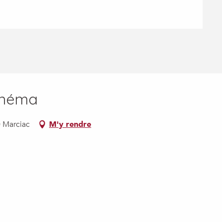
inéma
0 Marciac
M'y rendre