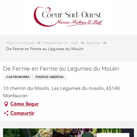
Aller
au
contenu
principal
Página principal
Preparando mi viaje
Agenda
De Ferme en Ferme au Légumes du Moulin
De Ferme en Ferme au Légumes du Moulin
GASTRONOMÍA
PUERTAS ABIERTAS
10 chemin du Moulin, Les Légumes du moulin, 65140
Monfaucon
Cómo llegar
Compartir