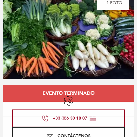
+1 FOTO
Horarios y datos de contacto
EVENTO TERMINADO
Se aceptan animales
+33 (0)6 30 18 07
▒▒
CONTÁCTENOS