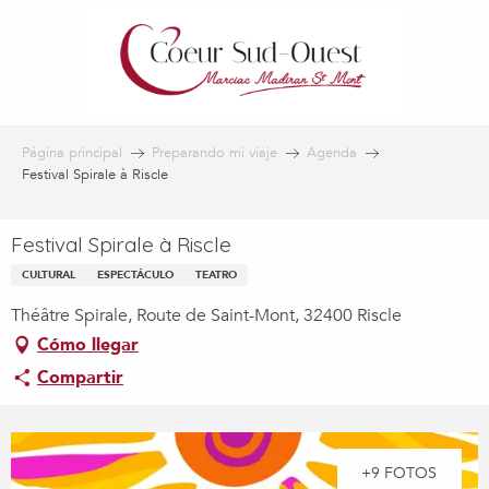
Aller
au
contenu
principal
Página principal
Preparando mi viaje
Agenda
Festival Spirale à Riscle
Festival Spirale à Riscle
CULTURAL
ESPECTÁCULO
TEATRO
Théâtre Spirale, Route de Saint-Mont, 32400 Riscle
Cómo llegar
Compartir
+9 FOTOS