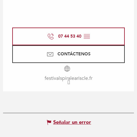
07 44 53 40
▒▒
CONTÁCTENOS
festivalspiraleariscle.fr
Señalar un error