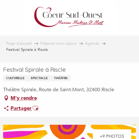
Aller
au
contenu
principal
Page d’accueil
Préparer mon séjour
Agenda
Festival Spirale à Riscle
Festival Spirale à Riscle
CULTURELLE
SPECTACLE
THÉÂTRE
Théâtre Spirale, Route de Saint-Mont, 32400 Riscle
M'y rendre
Ajouter aux favoris
Partager
+9 PHOTOS