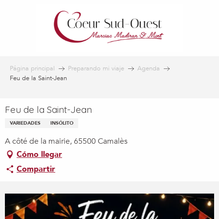
Aller
au
contenu
principal
Página principal
Preparando mi viaje
Agenda
Feu de la Saint-Jean
Feu de la Saint-Jean
VARIEDADES
INSÓLITO
A côté de la mairie, 65500 Camalès
Cómo llegar
Compartir