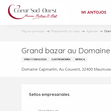
Aller
au
MI ANTOJOS
contenu
principal
Página principal
Preparando mi viaje
Agenda
Gran
Grand bazar au Domaine
VINO Y ENOLOGÍA
GASTRONOMÍA
MÚSICA
Domaine Capmartin, Au Couvent, 32400 Maumuss
Oferta de prestaci
Sellos empresariales
Sellos empresariales