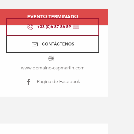
Horarios y datos de con
EVENTO TERMINADO
+33 (0)6 87 86 59
▒▒
CONTÁCTENOS
www.domaine-capmartin.com
Página de Facebook