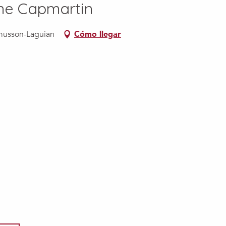
ne Capmartin
musson-Laguian
Cómo llegar