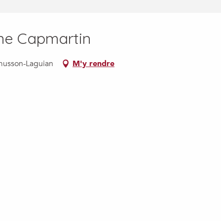
ne Capmartin
musson-Laguian
M'y rendre