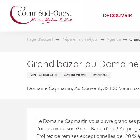
Aller
au
DÉCOUVRIR
contenu
principal
Page d’accueil
Préparer mon séjour
Agenda
Grand
Grand bazar au Domaine
VIN - OENOLOGIE
GASTRONOMIE
MUSIQUE
Domaine Capmartin, Au Couvent, 32400 Maumuss
Description
Le Domaine Capmartin vous ouvre grand ses po
l’occasion de son Grand Bazar d’été ! Au progr
Profitez de remises exceptionnelles de -20 % à 