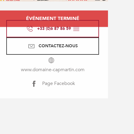
Ouverture et coordonné
ÉVÉNEMENT TERMINÉ
+33 (0)6 87 86 59
▒▒
CONTACTEZ-NOUS
www.domaine-capmartin.com
Page Facebook