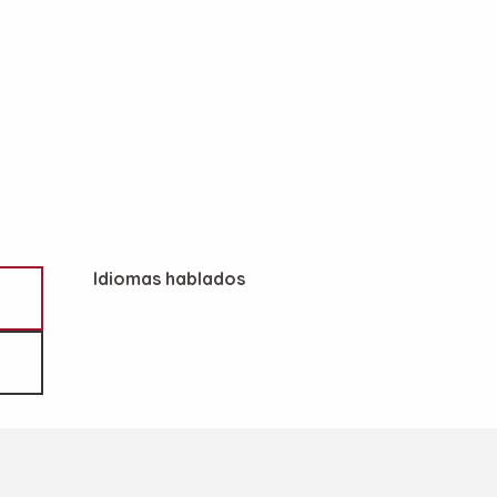
Idiomas hablados
Idiomas hablados