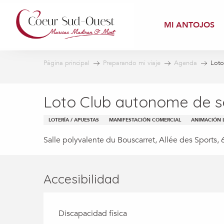
Aller
au
MI ANTOJOS
contenu
principal
Página principal
Preparando mi viaje
Agenda
Loto
Loto Club autonome de so
LOTERÍA / APUESTAS
MANIFESTACIÓN COMERCIAL
ANIMACIÓN 
Salle polyvalente du Bouscarret, Allée des Sport
Accesibilidad
Discapacidad física