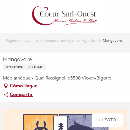
Aller
au
contenu
principal
Página principal
Preparando mi viaje
Agenda
Mangavore
Mangavore
LITERATURA
CULTURAL
Médiathèque - Quai Rossignol, 65500 Vic-en-Bigorre
Cómo llegar
Compartir
+1 FOTO