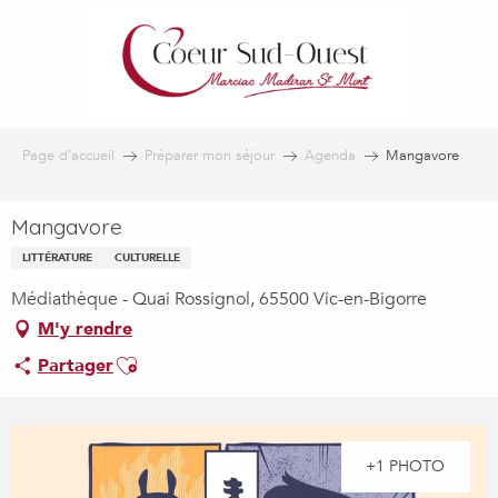
Aller
au
contenu
principal
Page d’accueil
Préparer mon séjour
Agenda
Mangavore
Mangavore
LITTÉRATURE
CULTURELLE
Médiathèque - Quai Rossignol, 65500 Vic-en-Bigorre
M'y rendre
Ajouter aux favoris
Partager
+1 PHOTO