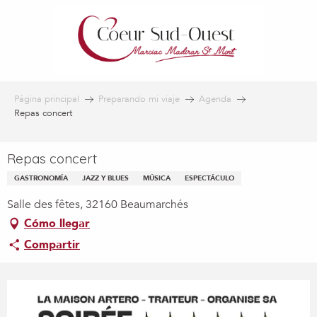
Aller
au
contenu
principal
Página principal
Preparando mi viaje
Agenda
Repas concert
Repas concert
GASTRONOMÍA
JAZZ Y BLUES
MÚSICA
ESPECTÁCULO
Salle des fêtes, 32160 Beaumarchés
Cómo llegar
Compartir