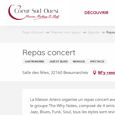
Aller
au
DÉCOUVRIR
contenu
principal
Page d’accueil
Préparer mon séjour
Agenda
Repas
Repas concert
GASTRONOMIE
JAZZ ET BLUES
MUSIQUE
SPECTACLE
Salle des fêtes, 32160 Beaumarchés
M'y ren
Description
La Maison Artero organise un repas concert av
le groupe The Why Notes, composé de 4 amis qui 
Jazz, Blues, Funk, Soul, tous les styles sont rev