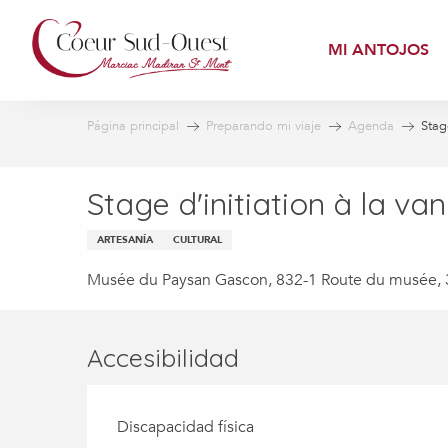
Aller
au
MI ANTOJOS
contenu
principal
Página principal
Preparando mi viaje
Agenda
Stag
Stage d'initiation à la v
ARTESANÍA
CULTURAL
Musée du Paysan Gascon, 832-1 Route du musée, 
Accesibilidad
Discapacidad física