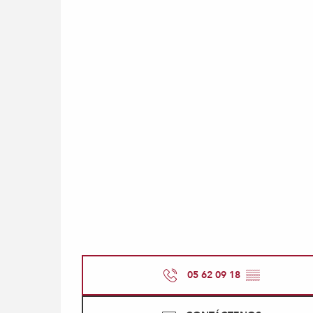
05 62 09 18
▒▒