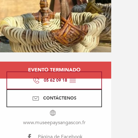
Horarios y datos de con
EVENTO TERMINADO
05 62 09 18
▒▒
CONTÁCTENOS
www.museepaysangascon.fr
Página de Facebook