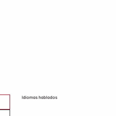
Idiomas hablados
Idiomas hablados