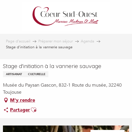
Aller
au
contenu
principal
Page d’accueil
Préparer mon séjour
Agenda
Stage d'initiation à la vannerie sauvage
Stage d'initiation à la vannerie sauvage
ARTISANAT
CULTURELLE
Musée du Paysan Gascon, 832-1 Route du musée, 32240
Toujouse
M'y rendre
Ajouter aux favoris
Partager