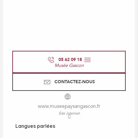
05 62 09 18
▒▒
Musée Gascon
CONTACTEZ-NOUS
www.museepaysangascon.fr
Site internet
Langues parlées
Langues parlées