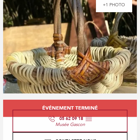
+1 PHOTO
Ouverture et coordonnées
ÉVÉNEMENT TERMINÉ
05 62 09 18
▒▒
Musée Gascon