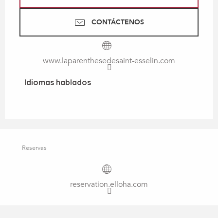
CONTÁCTENOS
www.laparenthesedesaint-esselin.com
Idiomas hablados
Idiomas hablados
Reservas
reservation.elloha.com