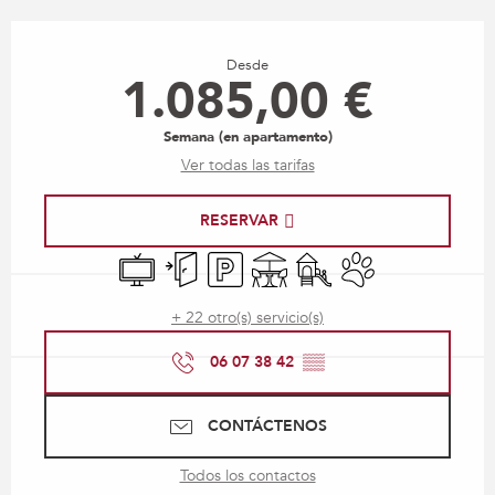
Horarios y datos de contacto
Desde
1.085,00 €
Semana (en apartamento)
Ver todas las tarifas
RESERVAR
Televisión
Entrada independiente
Aparcamiento
Terraza
Juegos infantiles / Zona 
Se aceptan animale
+ 22 otro(s) servicio(s)
06 07 38 42
▒▒
CONTÁCTENOS
Todos los contactos