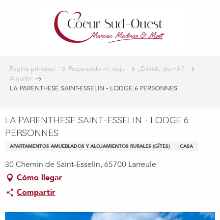
Aller
au
contenu
principal
Página principal
Preparando mi viaje
¿Dónde dormir?
Alquiler
LA PARENTHESE SAINT-ESSELIN - LODGE 6 PERSONNES
LA PARENTHESE SAINT-ESSELIN - LODGE 6
PERSONNES
APARTAMENTOS AMUEBLADOS Y ALOJAMIENTOS RURALES (GÎTES)
CASA
30 Chemin de Saint-Esselin, 65700 Larreule
Cómo llegar
Compartir