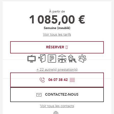
Ouverture et coordonnées
À partir de
1 085,00 €
Semaine (meublé)
Voir tous les tarifs
RÉSERVER
Télévision
Entrée indépendante
Parking
Terrasse
Jeux pour enfants / Espac
Animaux acceptés
+ 22 autre(s) prestation(s)
06 07 38 42
▒▒
CONTACTEZ-NOUS
Voir tous les contacts