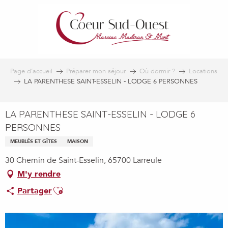
Aller
au
contenu
principal
Page d’accueil
Préparer mon séjour
Où dormir ?
Locations
LA PARENTHESE SAINT-ESSELIN - LODGE 6 PERSONNES
LA PARENTHESE SAINT-ESSELIN - LODGE 6
PERSONNES
MEUBLÉS ET GÎTES
MAISON
30 Chemin de Saint-Esselin, 65700 Larreule
M'y rendre
Ajouter aux favoris
Partager