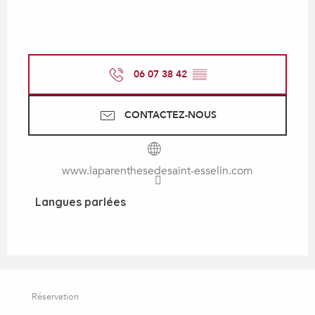
06 07 38 42
▒▒
CONTACTEZ-NOUS
www.laparenthesedesaint-esselin.com
Langues parlées
Langues parlées
Réservation