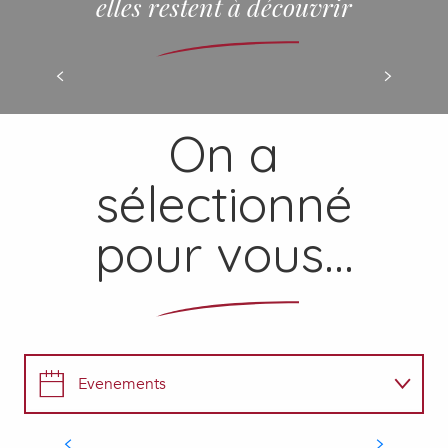
elles restent à découvrir
LE FESTIVAL
On a
sélectionné
pour vous...
7
AOÛT
Soirée Bandas
Evenements
MUSIQUE
Réservez votre activité
Castelnau-Rivière-Basse