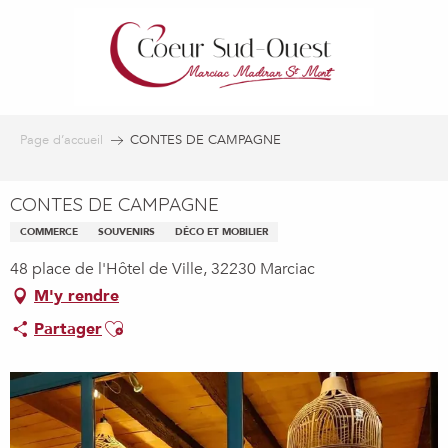
Aller
au
contenu
principal
Page d’accueil
CONTES DE CAMPAGNE
CONTES DE CAMPAGNE
COMMERCE
SOUVENIRS
DÉCO ET MOBILIER
48 place de l'Hôtel de Ville, 32230 Marciac
M'y rendre
Ajouter aux favoris
Partager