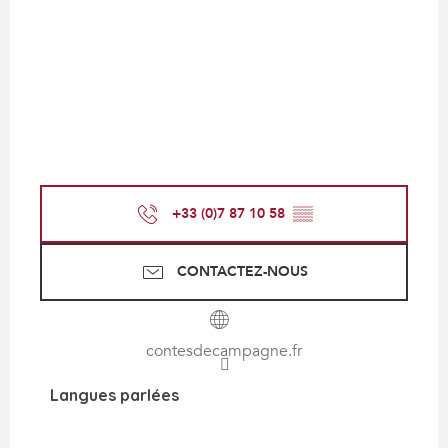
+33 (0)7 87 10 58
▒▒
CONTACTEZ-NOUS
contesdecampagne.fr
Langues parlées
Langues parlées