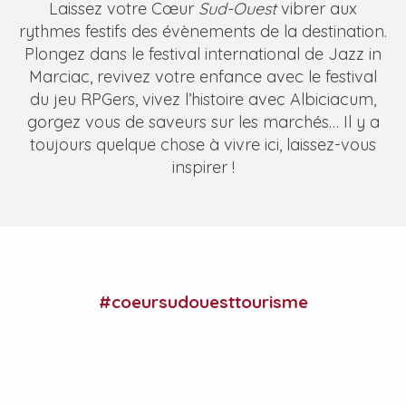
Laissez votre Cœur
Sud-Ouest
vibrer aux
rythmes festifs des évènements de la destination.
Plongez dans le festival international de Jazz in
Marciac, revivez votre enfance avec le festival
du jeu RPGers, vivez l’histoire avec Albiciacum,
gorgez vous de saveurs sur les marchés… Il y a
toujours quelque chose à vivre ici, laissez-vous
inspirer !
La Foulée du Madiran
Madi'Rando d'Automne
Soirée Guinguette au Domaine Rey
#coeursudouesttourisme
Portes ouvertes en Madiran & Pacherenc du Vic-Bilh
Balade Cistude et Adour