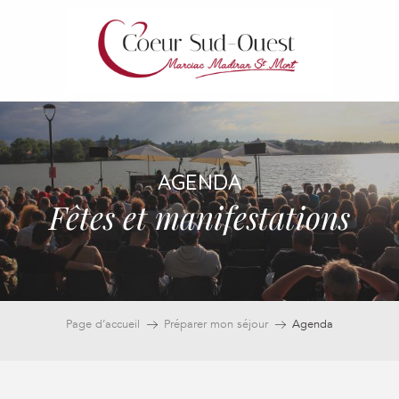
Aller
au
contenu
principal
AGENDA
Fêtes et manifestations
Page d’accueil
Préparer mon séjour
Agenda