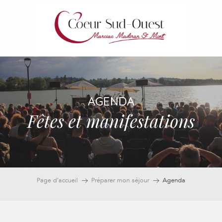
Aller
au
contenu
principal
AGENDA
Fêtes et manifestations
Page d’accueil
Préparer mon séjour
Agenda