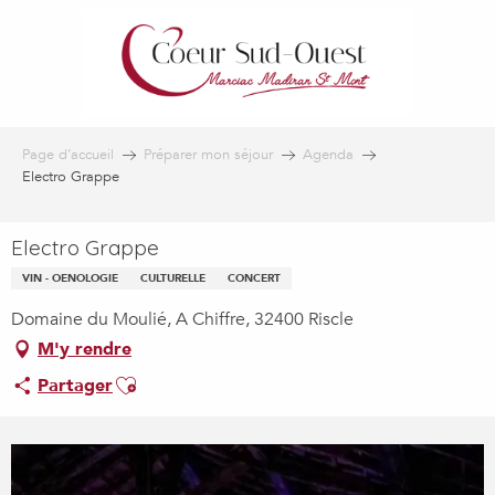
Aller
au
contenu
principal
Page d’accueil
Préparer mon séjour
Agenda
Electro Grappe
Electro Grappe
VIN - OENOLOGIE
CULTURELLE
CONCERT
Domaine du Moulié, A Chiffre, 32400 Riscle
M'y rendre
Ajouter aux favoris
Partager