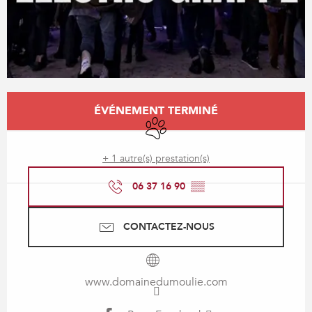
Ouverture et coordonnées
ÉVÉNEMENT TERMINÉ
Animaux acceptés
+ 1 autre(s) prestation(s)
06 37 16 90
▒▒
CONTACTEZ-NOUS
www.domainedumoulie.com