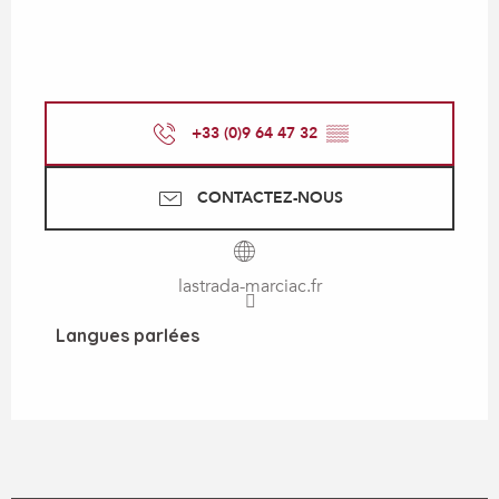
+33 (0)9 64 47 32
▒▒
CONTACTEZ-NOUS
lastrada-marciac.fr
Langues parlées
Langues parlées