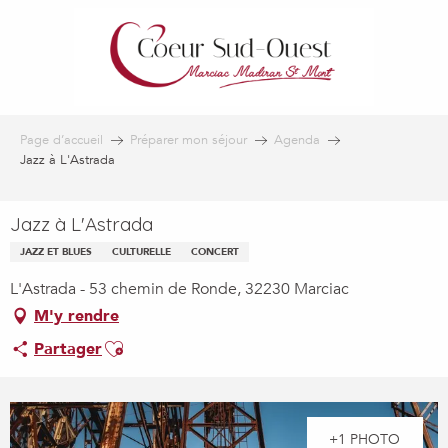
Aller
au
contenu
principal
Page d’accueil
Préparer mon séjour
Agenda
Jazz à L'Astrada
Jazz à L'Astrada
JAZZ ET BLUES
CULTURELLE
CONCERT
L'Astrada - 53 chemin de Ronde, 32230 Marciac
M'y rendre
Ajouter aux favoris
Partager
+1 PHOTO