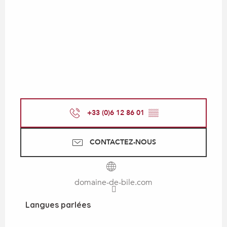
+33 (0)6 12 86 01
▒▒
CONTACTEZ-NOUS
domaine-de-bile.com
Langues parlées
Langues parlées