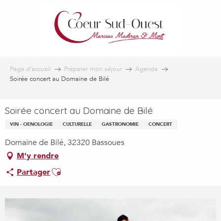
Aller
au
contenu
principal
Page d’accueil
Préparer mon séjour
Agenda
Soirée concert au Domaine de Bilé
Soirée concert au Domaine de Bilé
VIN - OENOLOGIE
CULTURELLE
GASTRONOMIE
CONCERT
Domaine de Bilé, 32320 Bassoues
M'y rendre
Ajouter aux favoris
Partager