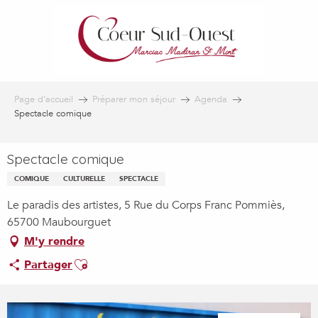
Aller
au
contenu
principal
Page d’accueil
Préparer mon séjour
Agenda
Spectacle comique
Spectacle comique
COMIQUE
CULTURELLE
SPECTACLE
Le paradis des artistes, 5 Rue du Corps Franc Pommiès,
65700 Maubourguet
M'y rendre
Ajouter aux favoris
Partager