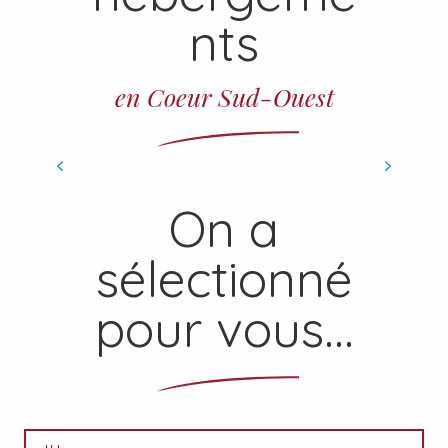
nts
Pelerins / gîte d’étape
en Coeur Sud-Ouest
NOTRE SÉLECTION
On a
sélectionné
pour vous...
8
AOÛT