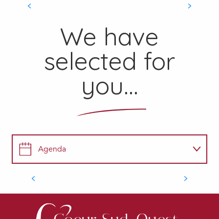
SEE ALL
We have
selected for
you...
7
AUG
Repas et concert au
Camping
Agenda
VARIETY SHOW MUSIC
Shop
Plaisance
Gastronomy