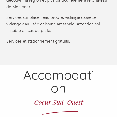
découvrir la région et plus particulièrement le Château
de Montaner.
Services sur place : eau propre, vidange cassette,
vidange eau usée et borne artisanale. Attention sol
instable en cas de pluie.
Services et stationnement gratuits.
Accomodati
on
Accommodations
Coeur Sud-Ouest