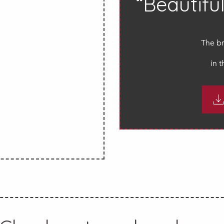
“Beautifu
The br
in 