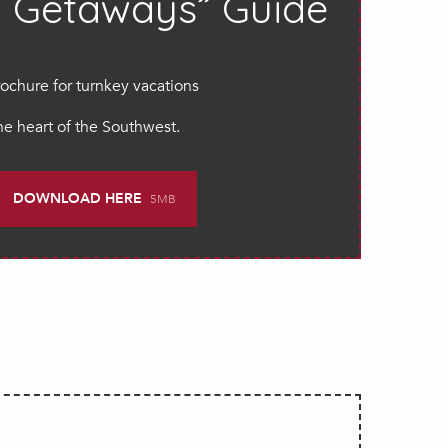
l Getaways” Guide
ochure for turnkey vacations
the heart of the Southwest.
DOWNLOAD HERE
5MB