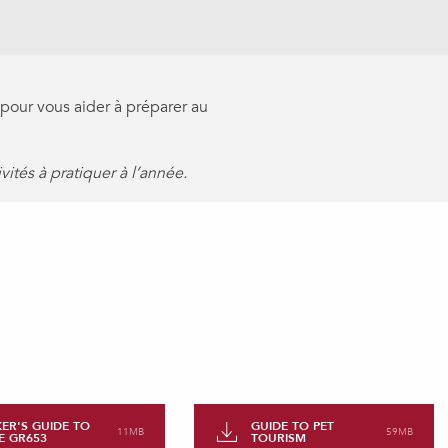
 pour vous aider à préparer au
ités à pratiquer à l’année.
KER'S GUIDE TO
GUIDE TO PET
11MB
59MB
E GR653
TOURISM