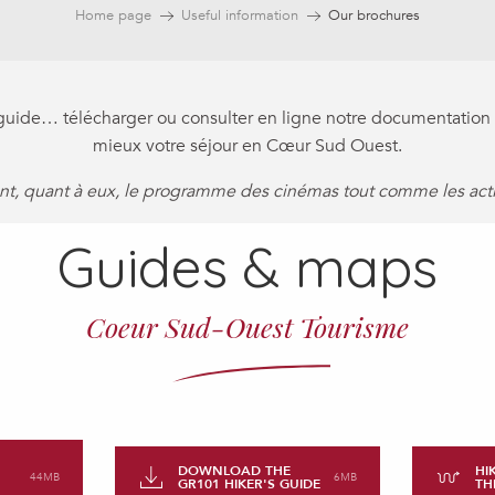
Home page
Useful information
Our brochures
, guide… télécharger ou consulter en ligne notre documentation
mieux votre séjour en Cœur Sud Ouest.
nt, quant à eux, le programme des cinémas tout comme les activ
Guides & maps
Coeur Sud-Ouest Tourisme
DOWNLOAD THE
HI
44MB
6MB
GR101 HIKER'S GUIDE
TH