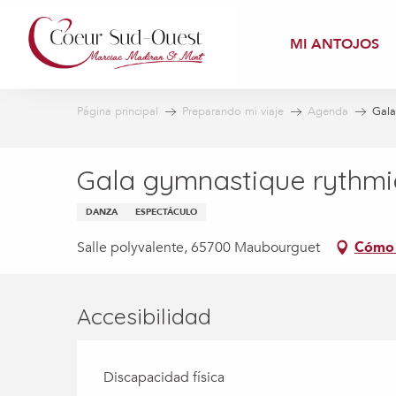
Aller
au
MI ANTOJOS
contenu
principal
Página principal
Preparando mi viaje
Agenda
Gala
Gala gymnastique rythm
DANZA
ESPECTÁCULO
Salle polyvalente, 65700 Maubourguet
Cómo 
Accesibilidad
Discapacidad física