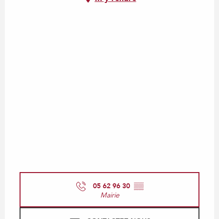
05 62 96 30
▒▒
Mairie