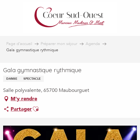
Aller
au
contenu
principal
Page d’accueil
Préparer mon séjour
Agenda
Gala gymnastique rythmique
Gala gymnastique rythmique
DANSE
SPECTACLE
Salle polyvalente, 65700 Maubourguet
M'y rendre
Ajouter aux favoris
Partager