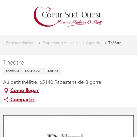
Aller
au
contenu
principal
Página principal
Preparando mi viaje
Agenda
Théâtre
Théâtre
CÓMICO
CULTURAL
TEATRO
Au petit théâtre, 65140 Rabastens-de-Bigorre
Cómo llegar
Compartir