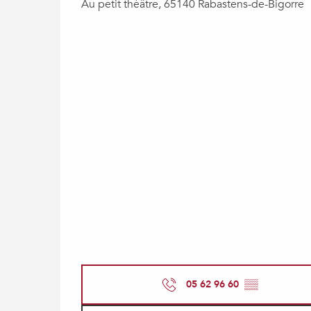
Au petit théâtre, 65140 Rabastens-de-Bigorre
05 62 96 60
▒▒