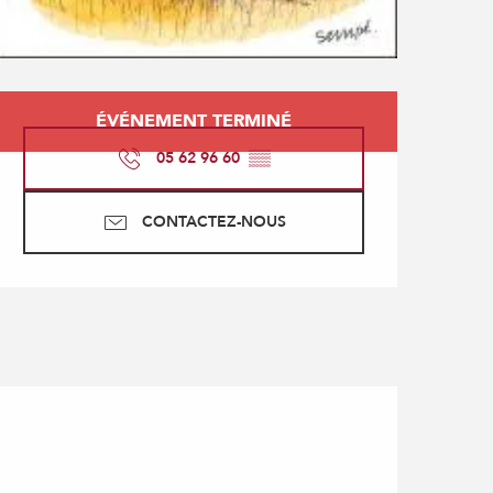
Ouverture et coordonné
ÉVÉNEMENT TERMINÉ
05 62 96 60
▒▒
CONTACTEZ-NOUS