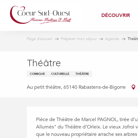
Aller
au
DÉCOUVRIR
contenu
principal
Page d’accueil
Préparer mon séjour
Agenda
Théât
Théâtre
COMIQUE
CULTURELLE
THÉÂTRE
Au petit théâtre, 65140 Rabastens-de-Bigorre
Description
Pièce de Théâtre de Marcel PAGNOL, tirée d'u
Allumés" du Théâtre d’Orleix. Le vieux Jofroi 
que le nouveau propriétaire arrache ses arbres ;