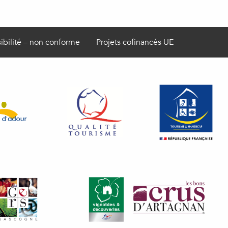
ibilité – non conforme
Projets cofinancés UE