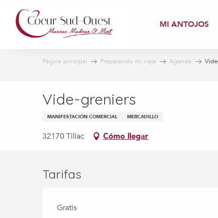
Aller
au
MI ANTOJOS
contenu
principal
Página principal
Preparando mi viaje
Agenda
Vide
Vide-greniers
MANIFESTACIÓN COMERCIAL
MERCADILLO
32170 Tillac
Cómo llegar
Tarifas
Gratis