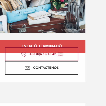
Horarios y datos de con
EVENTO TERMINADO
+33 (0)6 13 13 42
▒▒
CONTÁCTENOS