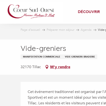
Aller
au
DÉCOUVRIR
contenu
principal
Page d’accueil
Préparer mon séjour
Agenda
Vide-
Vide-greniers
MANIFESTATION COMMERCIALE
VIDE GRENIERS BRADERIE
32170 Tillac
M'y rendre
Description
Cet événement traditionnel est organisé par l'A.
Sportive) et est un moment idéal pour les visit
Tillac. Les résidents et les visiteurs peuvent s'