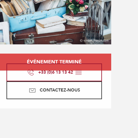
Ouverture et coordonné
ÉVÉNEMENT TERMINÉ
+33 (0)6 13 13 42
▒▒
CONTACTEZ-NOUS