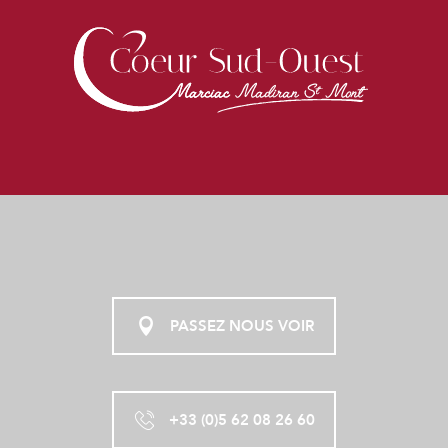
CHAI DES VIGNERONS DE PLAISANCE
CHATEAU ET CAVE DE CROUSEILLES
LES VIGNOBLES BRUMONT - CHÂTEAU MONTUS
MAISON DES VINS DE MADIRAN
CHÂTEAU LAFFITTE-TESTON
CHAI DES VIGNERONS DE SAINT MONT
LES VIGNOBLES BRUMONT - CHÂTEAU BOUSCASSÉ
DOMAINE LAOUGUÉ
DOMAINE DE HERREBOUC
MAISON DARTIGALONGUE
PASSEZ NOUS VOIR
+33 (0)5 62 08 26 60