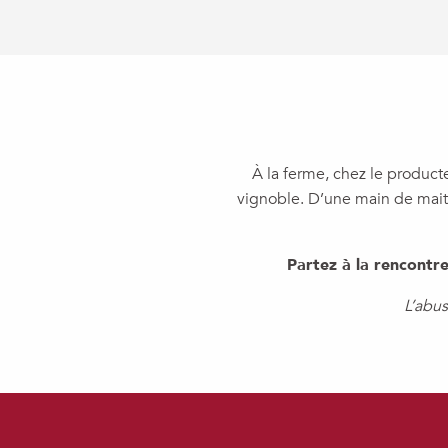
À la ferme, chez le product
vignoble. D’une main de maitr
Partez à la rencontre
L’abu
CHAI DES VIGNERONS D'AIGNAN
PLAIMONT