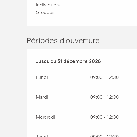
Individuels
Groupes
Périodes d'ouverture
Du
Jusqu'au
2 janvier 2026
31 décembre 2026
au
31 décembre 2026
Lundi
09:00 - 12:30
Mardi
09:00 - 12:30
Mercredi
09:00 - 12:30
Jeudi
09:00 - 12:30