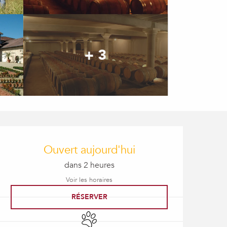
+ 3
Ouverture et coordonné
Ouvert aujourd'hui
dans 2 heures
Voir les horaires
RÉSERVER
Animaux acceptés