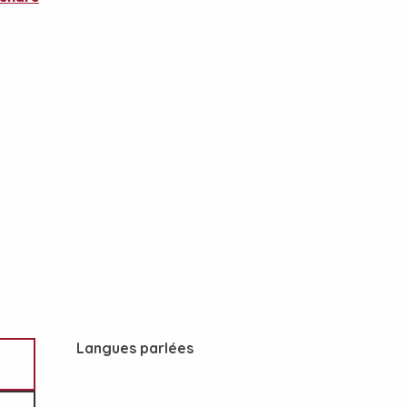
Langues parlées
Langues parlées