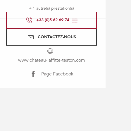
+ 1 autre(s) prestation(s)
+33 (0)5 62 69 74
▒▒
CONTACTEZ-NOUS
www.chateau-laffitte-teston.com
Page Facebook