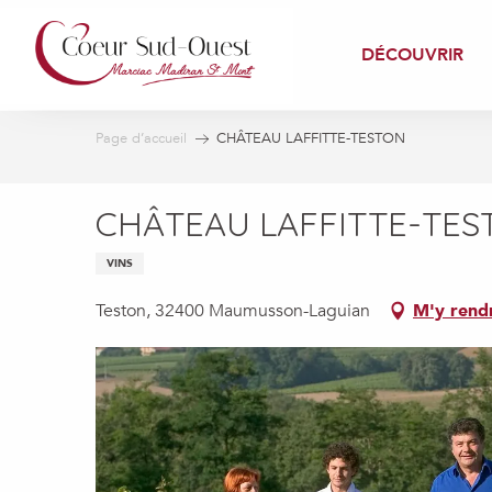
Aller
au
DÉCOUVRIR
contenu
principal
Page d’accueil
CHÂTEAU LAFFITTE-TESTON
CHÂTEAU LAFFITTE-TES
VINS
Teston, 32400 Maumusson-Laguian
M'y rend