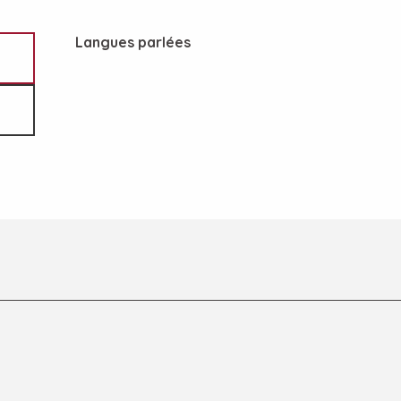
Langues parlées
Langues parlées