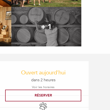
+ 1
Ouverture et coordonné
Ouvert aujourd'hui
dans 2 heures
Voir les horaires
RÉSERVER
Animaux acceptés