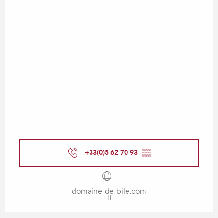
+33(0)5 62 70 93
▒▒
domaine-de-bile.com