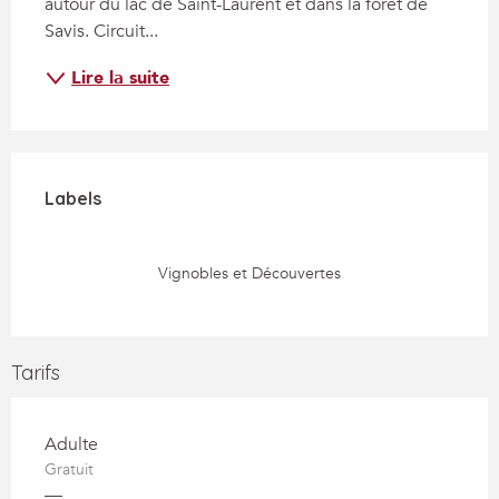
autour du lac de Saint-Laurent et dans la forêt de 
Savis. Circuit...
Lire la suite
Offres de prestations
Labels
Labels
Vignobles et Découvertes
Tarifs
Adulte
Gratuit
—