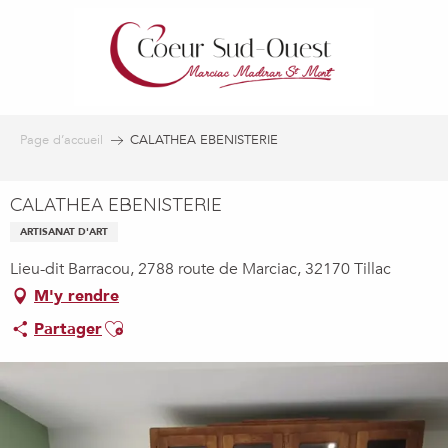
Aller
au
contenu
principal
Page d’accueil
CALATHEA EBENISTERIE
CALATHEA EBENISTERIE
ARTISANAT D'ART
Lieu-dit Barracou, 2788 route de Marciac, 32170 Tillac
M'y rendre
Ajouter aux favoris
Partager