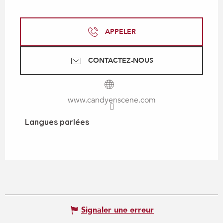
APPELER
CONTACTEZ-NOUS
www.candyenscene.com
Langues parlées
Langues parlées
Signaler une erreur