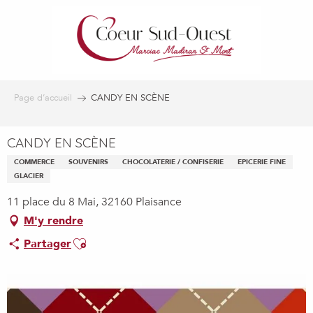
Aller
au
contenu
principal
Page d’accueil
CANDY EN SCÈNE
CANDY EN SCÈNE
COMMERCE
SOUVENIRS
CHOCOLATERIE / CONFISERIE
EPICERIE FINE
GLACIER
11 place du 8 Mai, 32160 Plaisance
M'y rendre
Ajouter aux favoris
Partager