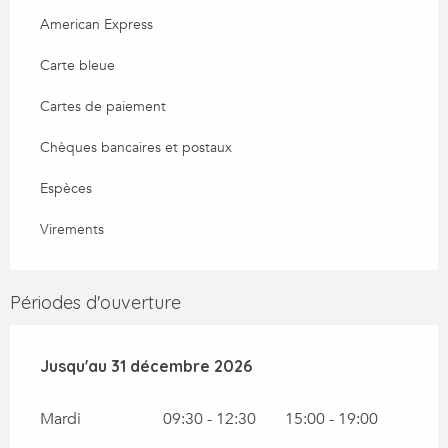
American Express
Carte bleue
Cartes de paiement
Chèques bancaires et postaux
Espèces
Virements
Périodes d'ouverture
Du
Jusqu'au
2 janvier 2026
31 décembre 2026
au
31 décembre 2026
Mardi
09:30 - 12:30
15:00 - 19:00